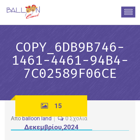
COPY_6DB9B746-
1461-4461-94B4-
7C02589F06CE
15
Από
balloon land
0 Σχόλια
Δεκεμβρίου,2024