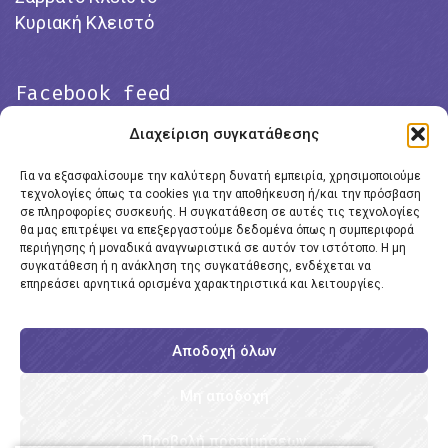
Κυριακή Κλειστό
Facebook feed
Διαχείριση συγκατάθεσης
Για να εξασφαλίσουμε την καλύτερη δυνατή εμπειρία, χρησιμοποιούμε
τεχνολογίες όπως τα cookies για την αποθήκευση ή/και την πρόσβαση
σε πληροφορίες συσκευής. Η συγκατάθεση σε αυτές τις τεχνολογίες
θα μας επιτρέψει να επεξεργαστούμε δεδομένα όπως η συμπεριφορά
περιήγησης ή μοναδικά αναγνωριστικά σε αυτόν τον ιστότοπο. Η μη
συγκατάθεση ή η ανάκληση της συγκατάθεσης, ενδέχεται να
επηρεάσει αρνητικά ορισμένα χαρακτηριστικά και λειτουργίες.
Click to accept marketing cookies and
enable this content
Αποδοχή όλων
Μη αποδοχή
Προβολή προτιμήσεων