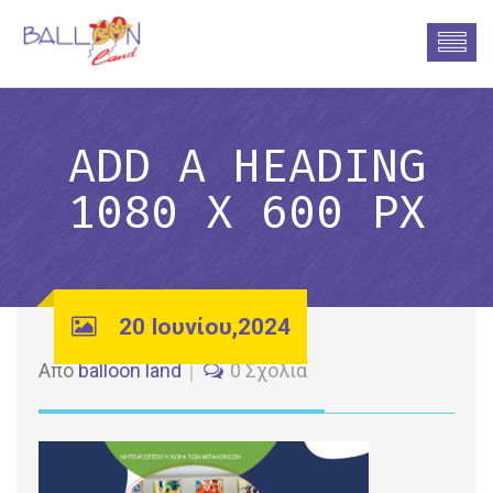
ADD A HEADING
1080 X 600 PX
20 Ιουνίου,2024
Από
balloon land
0 Σχόλια