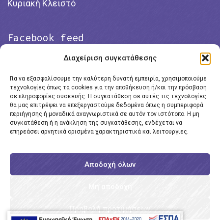
Κυριακή Κλειστό
Facebook feed
Διαχείριση συγκατάθεσης
Για να εξασφαλίσουμε την καλύτερη δυνατή εμπειρία, χρησιμοποιούμε
τεχνολογίες όπως τα cookies για την αποθήκευση ή/και την πρόσβαση
σε πληροφορίες συσκευής. Η συγκατάθεση σε αυτές τις τεχνολογίες
θα μας επιτρέψει να επεξεργαστούμε δεδομένα όπως η συμπεριφορά
περιήγησης ή μοναδικά αναγνωριστικά σε αυτόν τον ιστότοπο. Η μη
συγκατάθεση ή η ανάκληση της συγκατάθεσης, ενδέχεται να
επηρεάσει αρνητικά ορισμένα χαρακτηριστικά και λειτουργίες.
Click to accept marketing cookies and
enable this content
Αποδοχή όλων
Μη αποδοχή
Προβολή προτιμήσεων