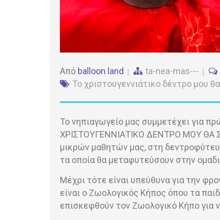
Από
balloon land
ta-nea-mas---
Το χριστουγεννιάτικο δέντρο μου θα
Το νηπιαγωγείο μας συμμετέχει για πρ
ΧΡΙΣΤΟΥΓΕΝΝΙΑΤΙΚΟ ΔΕΝΤΡΟ ΜΟΥ ΘΑ ΣΩ
μικρών μαθητών μας, στη δεντροφύτευση
τα οποία θα μεταφυτεύσουν στην ομαδ
Μέχρι τότε είναι υπεύθυνα για την φρο
είναι ο Ζωολογικός Κήπος όπου τα παιδι
επισκεφθούν τον Ζωολογικό Κήπο για ν