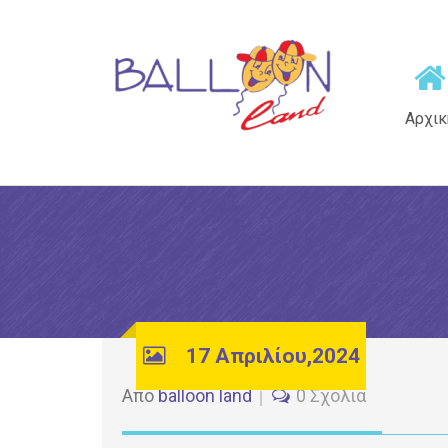
Αρχικ
17 Απριλίου,2024
Από
balloon land
0 Σχόλια