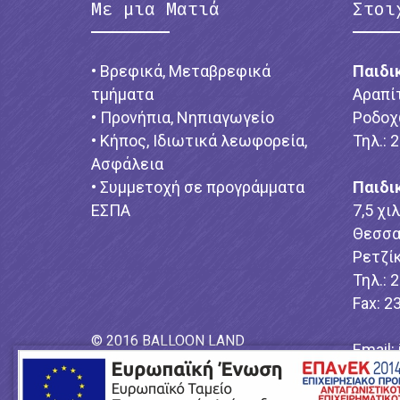
Με μια Ματιά
Στοι
• Βρεφικά, Μεταβρεφικά
Παιδι
τμήματα
Αραπί
• Προνήπια, Νηπιαγωγείο
Ροδοχ
• Κήπος, Ιδιωτικά λεωφορεία,
Τηλ.: 
Ασφάλεια
• Συμμετοχή σε προγράμματα
Παιδι
ΕΣΠΑ
7,5 χι
Θεσσα
Ρετζίκ
Τηλ.: 
Fax: 2
© 2016 BALLOON LAND
Email:
Power by