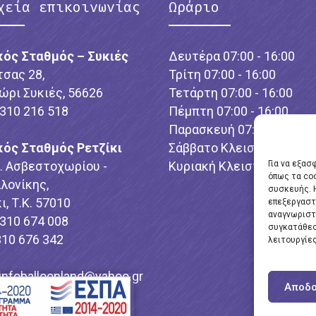
χεία επικοινωνίας
Ωράριο
κός Σταθμός – Συκιές
Δευτέρα 07:00 - 16:00
τσας 28,
Τρίτη 07:00 - 16:00
ώρι Συκιές, 56626
Τετάρτη 07:00 - 16:00
2310 216 518
Πέμπτη 07:00 - 16:00
Παρασκευή 07:00 - 16:00
κός Σταθμός Ρετζίκι
Σάββατο Κλειστό
λ. Ασβεστοχωρίου -
Κυριακή Κλειστό
Για να εξασ
όπως τα co
λονίκης,
συσκευής. 
ι, Τ.Κ. 57010
επεξεργαστ
αναγνωριστ
2310 674 008
συγκατάθεσ
310 676 342
λειτουργίες
infoballoonland@yahoo.gr
Αποδο