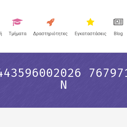
ή
Τμήματα
Δραστηριότητες
Εγκαταστάσεις
Blog
443596002026 76797
N