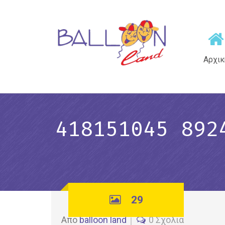
Αρχικ
418151045 892
29
Από
balloon land
0 Σχόλια