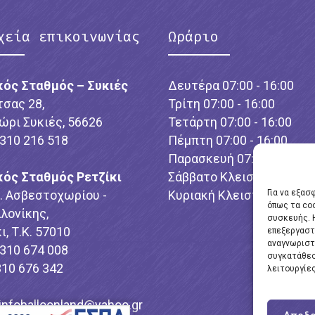
χεία επικοινωνίας
Ωράριο
κός Σταθμός – Συκιές
Δευτέρα 07:00 - 16:00
τσας 28,
Τρίτη 07:00 - 16:00
ώρι Συκιές, 56626
Τετάρτη 07:00 - 16:00
2310 216 518
Πέμπτη 07:00 - 16:00
Παρασκευή 07:00 - 16:00
κός Σταθμός Ρετζίκι
Σάββατο Κλειστό
λ. Ασβεστοχωρίου -
Κυριακή Κλειστό
Για να εξασ
όπως τα co
λονίκης,
συσκευής. 
ι, Τ.Κ. 57010
επεξεργαστ
αναγνωριστ
2310 674 008
συγκατάθεσ
310 676 342
λειτουργίες
infoballoonland@yahoo.gr