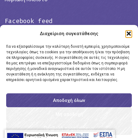
Facebook feed
Διαχείριση συγκατάθεσης
Για να εξασφαλίσουμε την καλύτερη δυνατή εμπειρία, χρησιμοποιούμε
τεχνολογίες όπως τα cookies για την αποθήκευση ή/και την πρόσβαση
σε πληροφορίες συσκευής. Η συγκατάθεση σε αυτές τις τεχνολογίες
θα μας επιτρέψει να επεξεργαστούμε δεδομένα όπως η συμπεριφορά
περιήγησης ή μοναδικά αναγνωριστικά σε αυτόν τον ιστότοπο. Η μη
συγκατάθεση ή η ανάκληση της συγκατάθεσης, ενδέχεται να
επηρεάσει αρνητικά ορισμένα χαρακτηριστικά και λειτουργίες.
Click to accept marketing cookies and
enable this content
Αποδοχή όλων
Μη αποδοχή
Προβολή προτιμήσεων