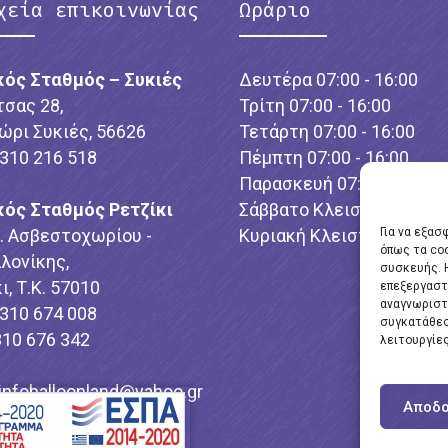
χεία επικοινωνίας
Ωράριο
κός Σταθμός – Συκιές
Δευτέρα 07:00 - 16:00
τσας 28,
Τρίτη 07:00 - 16:00
ώρι Συκιές, 56626
Τετάρτη 07:00 - 16:00
2310 216 518
Πέμπτη 07:00 - 16:00
Παρασκευή 07:00 - 16:00
κός Σταθμός Ρετζίκι
Σάββατο Κλειστό
λ. Ασβεστοχωρίου -
Κυριακή Κλειστό
Για να εξασ
όπως τα co
λονίκης,
συσκευής. 
ι, Τ.Κ. 57010
επεξεργαστ
αναγνωριστ
2310 674 008
συγκατάθεσ
310 676 342
λειτουργίες
infoballoonland@yahoo.gr
Αποδο