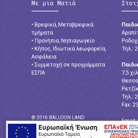
Με μια Ματιά
Στοι
• Βρεφικά, Μεταβρεφικά
Παιδι
τμήματα
Αραπί
• Προνήπια, Νηπιαγωγείο
Ροδοχ
• Κήπος, Ιδιωτικά λεωφορεία,
Τηλ.: 
Ασφάλεια
• Συμμετοχή σε προγράμματα
Παιδι
ΕΣΠΑ
7,5 χι
Θεσσα
Ρετζίκ
Τηλ.: 
Fax: 2
© 2016 BALLOON LAND
Email:
Power by