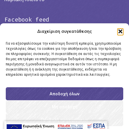
Facebook feed
Διαχείριση συγκατάθεσης
Για να εξασφαλίσουμε την καλύτερη δυνατή εμπειρία, χρησιμοποιούμε
τεχνολογίες όπως τα cookies για την αποθήκευση ή/και την πρόσβαση
σε πληροφορίες συσκευής. Η συγκατάθεση σε αυτές τις τεχνολογίες
θα μας επιτρέψει να επεξεργαστούμε δεδομένα όπως η συμπεριφορά
περιήγησης ή μοναδικά αναγνωριστικά σε αυτόν τον ιστότοπο. Η μη
συγκατάθεση ή η ανάκληση της συγκατάθεσης, ενδέχεται να
επηρεάσει αρνητικά ορισμένα χαρακτηριστικά και λειτουργίες.
Click to accept marketing cookies and
enable this content
Αποδοχή όλων
Μη αποδοχή
Προβολή προτιμήσεων