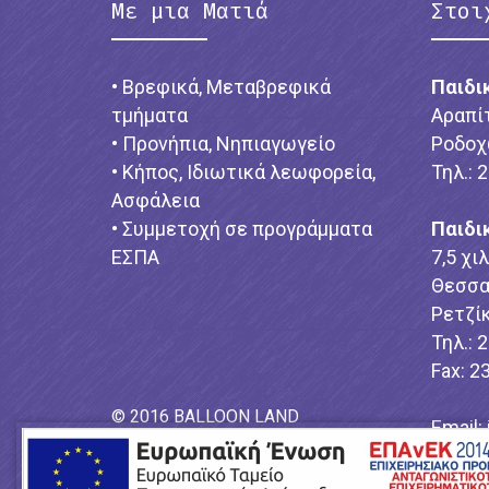
Με μια Ματιά
Στοι
• Βρεφικά, Μεταβρεφικά
Παιδι
τμήματα
Αραπί
• Προνήπια, Νηπιαγωγείο
Ροδοχ
• Κήπος, Ιδιωτικά λεωφορεία,
Τηλ.: 
Ασφάλεια
• Συμμετοχή σε προγράμματα
Παιδι
ΕΣΠΑ
7,5 χι
Θεσσα
Ρετζίκ
Τηλ.: 
Fax: 2
© 2016 BALLOON LAND
Email:
Power by