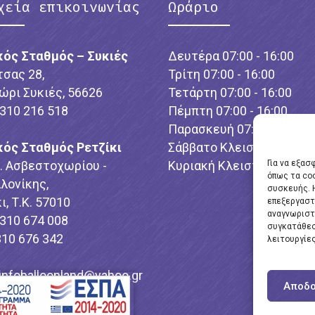
χεία επικοινωνίας
Ωράριο
κός Σταθμός – Συκιές
Δευτέρα 07:00 - 16:00
τσας 28,
Τρίτη 07:00 - 16:00
ώρι Συκιές, 56626
Τετάρτη 07:00 - 16:00
2310 216 518
Πέμπτη 07:00 - 16:00
Παρασκευή 07:00 - 16:00
κός Σταθμός Ρετζίκι
Σάββατο Κλειστό
λ. Ασβεστοχωρίου -
Κυριακή Κλειστό
Για να εξασ
όπως τα co
λονίκης,
συσκευής. 
ι, Τ.Κ. 57010
επεξεργαστ
αναγνωριστ
2310 674 008
συγκατάθεσ
310 676 342
λειτουργίες
infoballoonland@yahoo.gr
Αποδο