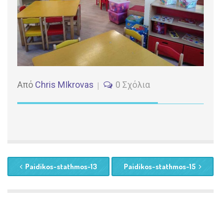
Από
Chris MIkrovas
0 Σχόλια
Paidikos-stathmos-13
Paidikos-stathmos-15