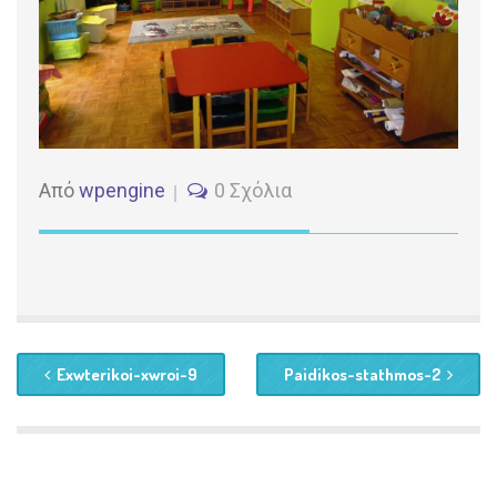
Από
wpengine
0 Σχόλια
Exwterikoi-xwroi-9
Paidikos-stathmos-2