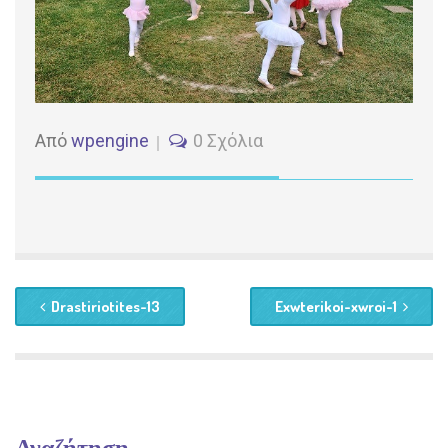
Από
wpengine
0 Σχόλια
Drastiriotites-13
Exwterikoi-xwroi-1
Αναζήτηση