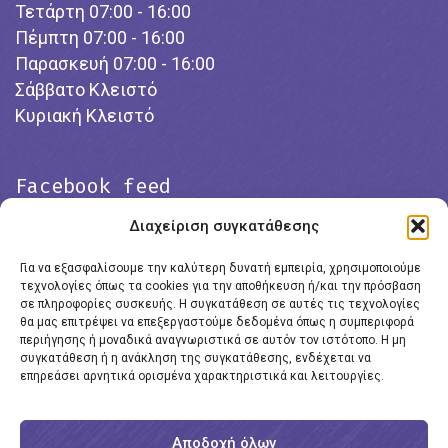
Τετάρτη 07:00 - 16:00
Πέμπτη 07:00 - 16:00
Παρασκευή 07:00 - 16:00
Σάββατο Κλειστό
Κυριακή Κλειστό
Facebook feed
Διαχείριση συγκατάθεσης
Για να εξασφαλίσουμε την καλύτερη δυνατή εμπειρία, χρησιμοποιούμε
τεχνολογίες όπως τα cookies για την αποθήκευση ή/και την πρόσβαση
σε πληροφορίες συσκευής. Η συγκατάθεση σε αυτές τις τεχνολογίες
θα μας επιτρέψει να επεξεργαστούμε δεδομένα όπως η συμπεριφορά
περιήγησης ή μοναδικά αναγνωριστικά σε αυτόν τον ιστότοπο. Η μη
συγκατάθεση ή η ανάκληση της συγκατάθεσης, ενδέχεται να
επηρεάσει αρνητικά ορισμένα χαρακτηριστικά και λειτουργίες.
Click to accept marketing cookies and
enable this content
Αποδοχή όλων