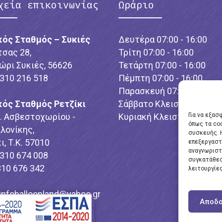
χεία επικοινωνίας
Ωράριο
κός Σταθμός – Συκιές
Δευτέρα 07:00 - 16:00
τσας 28,
Τρίτη 07:00 - 16:00
ώρι Συκιές, 56626
Τετάρτη 07:00 - 16:00
2310 216 518
Πέμπτη 07:00 - 16:00
Παρασκευή 07:00 - 16:00
κός Σταθμός Ρετζίκι
Σάββατο Κλειστό
λ. Ασβεστοχωρίου -
Κυριακή Κλειστό
Για να εξασ
όπως τα co
λονίκης,
συσκευής. 
ι, Τ.Κ. 57010
επεξεργαστ
αναγνωριστ
2310 674 008
συγκατάθεσ
310 676 342
λειτουργίες
infoballoonland@yahoo.gr
Αποδο