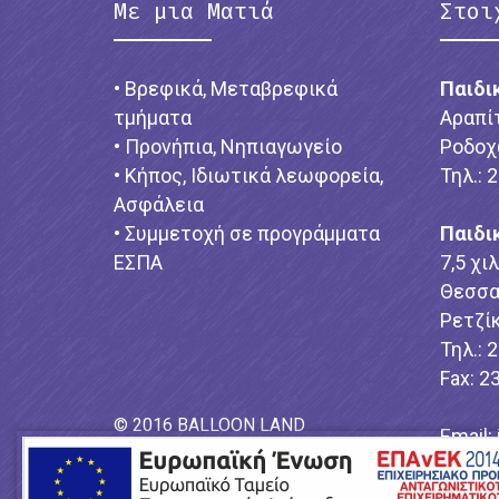
Με μια Ματιά
Στοι
• Βρεφικά, Μεταβρεφικά
Παιδι
τμήματα
Αραπί
• Προνήπια, Νηπιαγωγείο
Ροδοχ
• Κήπος, Ιδιωτικά λεωφορεία,
Τηλ.: 
Ασφάλεια
• Συμμετοχή σε προγράμματα
Παιδι
ΕΣΠΑ
7,5 χι
Θεσσα
Ρετζίκ
Τηλ.: 
Fax: 2
© 2016 BALLOON LAND
Email:
Power by