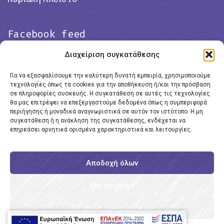
Facebook feed
Διαχείριση συγκατάθεσης
Για να εξασφαλίσουμε την καλύτερη δυνατή εμπειρία, χρησιμοποιούμε
τεχνολογίες όπως τα cookies για την αποθήκευση ή/και την πρόσβαση
σε πληροφορίες συσκευής. Η συγκατάθεση σε αυτές τις τεχνολογίες
θα μας επιτρέψει να επεξεργαστούμε δεδομένα όπως η συμπεριφορά
περιήγησης ή μοναδικά αναγνωριστικά σε αυτόν τον ιστότοπο. Η μη
συγκατάθεση ή η ανάκληση της συγκατάθεσης, ενδέχεται να
επηρεάσει αρνητικά ορισμένα χαρακτηριστικά και λειτουργίες.
Click to accept marketing cookies and
enable this content
Αποδοχή όλων
Μη αποδοχή
Προβολή προτιμήσεων