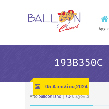
Αρχικ
193B350C 
05 Απριλίου,2024
Από
balloon land
0 Σχόλια