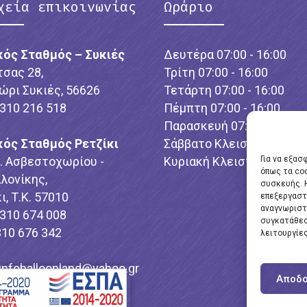
χεία επικοινωνίας
Ωράριο
κός Σταθμός – Συκιές
Δευτέρα 07:00 - 16:00
τσας 28,
Τρίτη 07:00 - 16:00
ώρι Συκιές, 56626
Τετάρτη 07:00 - 16:00
2310 216 518
Πέμπτη 07:00 - 16:00
Παρασκευή 07:00 - 16:00
κός Σταθμός Ρετζίκι
Σάββατο Κλειστό
λ. Ασβεστοχωρίου -
Κυριακή Κλειστό
Για να εξασ
όπως τα co
λονίκης,
συσκευής. 
ι, Τ.Κ. 57010
επεξεργαστ
αναγνωριστ
2310 674 008
συγκατάθεσ
310 676 342
λειτουργίες
infoballoonland@yahoo.gr
Αποδο