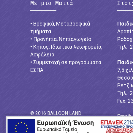
Με μια Ματιά
Στοι
• Βρεφικά, Μεταβρεφικά
Παιδι
τμήματα
Αραπί
• Προνήπια, Νηπιαγωγείο
Ροδοχ
• Κήπος, Ιδιωτικά λεωφορεία,
Τηλ.: 
Ασφάλεια
• Συμμετοχή σε προγράμματα
Παιδι
ΕΣΠΑ
7,5 χι
Θεσσα
Ρετζίκ
Τηλ.: 
Fax: 2
© 2016 BALLOON LAND
Email:
Power by